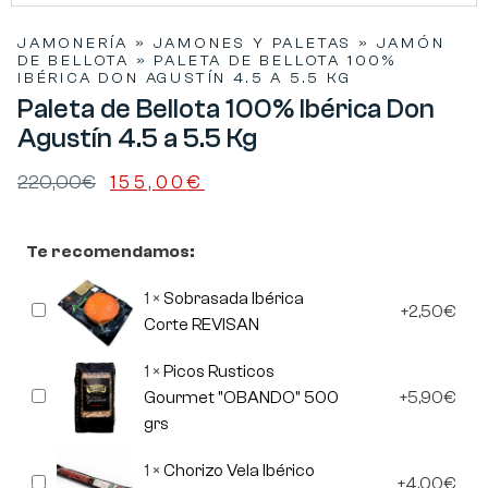
JAMONERÍA
»
JAMONES Y PALETAS
»
JAMÓN
DE BELLOTA
»
PALETA DE BELLOTA 100%
IBÉRICA DON AGUSTÍN 4.5 A 5.5 KG
Paleta de Bellota 100% Ibérica Don
Agustín 4.5 a 5.5 Kg
220,00
€
155,00
€
Te recomendamos:
1
×
Sobrasada Ibérica
Sobrasada
2,50
€
Ibérica
Corte REVISAN
Corte
REVISAN
1
×
Picos Rusticos
Picos
Gourmet "OBANDO" 500
5,90
€
Rusticos
grs
Gourmet
"OBANDO"
500
1
×
Chorizo Vela Ibérico
Chorizo
grs
4,00
€