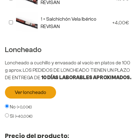
Vela
REVISAN
Ibérico
REVISAN
1
×
Salchichón Vela Ibérico
Salchichón
4,00
€
Vela
REVISAN
Ibérico
REVISAN
Loncheado
Loncheado a cuchillo y envasado al vacío en platos de 100
g aprox. LOS PEDIDOS DE LONCHEADO TIENEN UN PLAZO
DE ENTREGA DE
10 DÍAS LABORABLES APROXIMADOS.
Ver loncheado
No
(
+
0,00
€
)
Si
(
+
40,00
€
)
Precio del producto: