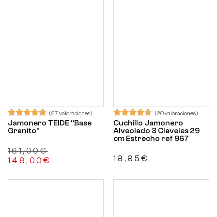
(27 valoraciones)
(20 valoraciones)
Jamonero TEIDE “Base
Cuchillo Jamonero
Granito”
Alveolado 3 Claveles 29
cm Estrecho ref 967
161,00
€
19,95
€
148,00
€