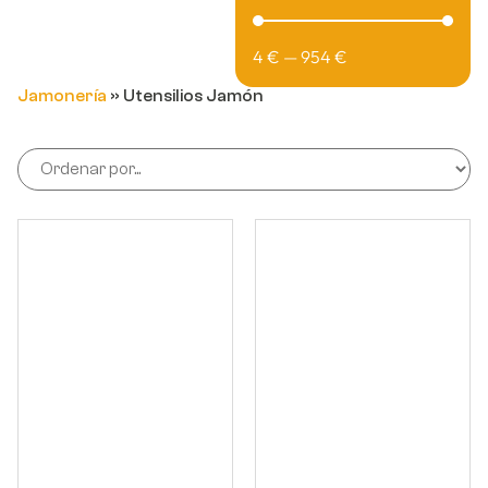
4
€
—
954
€
Jamonería
»
Utensilios Jamón