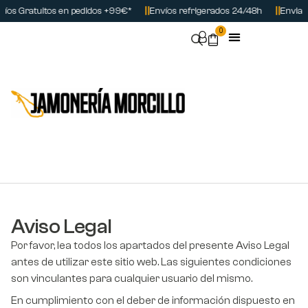
íos Gratuitos en pedidos +99€*
Envíos refrigerados 24/48h
Enviam
0
Jamones y Paletas
Nuestros Packs
Carnes Selectas
Utensilios Jamón
Aviso Legal
Por favor, lea todos los apartados del presente Aviso Legal
antes de utilizar este sitio web. Las siguientes condiciones
son vinculantes para cualquier usuario del mismo.
En cumplimiento con el deber de información dispuesto en