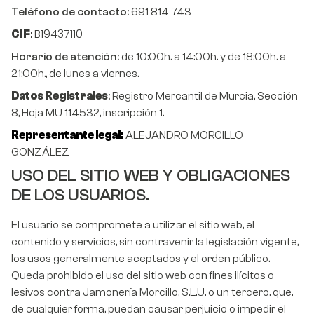
Teléfono de contacto:
691 814 743
B19437110
CIF
:
Horario de atención:
de 10:00h. a 14:00h. y de 18:00h. a
21:00h., de lunes a viernes.
Datos Registrales
:
Registro Mercantil de Murcia, Sección
8, Hoja MU 114532, inscripción 1.
Representante legal:
ALEJANDRO MORCILLO
GONZÁLEZ
USO DEL SITIO WEB Y OBLIGACIONES
DE LOS USUARIOS.
El usuario se compromete a utilizar el sitio web, el
contenido y servicios, sin contravenir la legislación vigente,
los usos generalmente aceptados y el orden público.
Queda prohibido el uso del sitio web con fines ilícitos o
lesivos contra Jamonería Morcillo, S.L.U. o un tercero, que,
de cualquier forma, puedan causar perjuicio o impedir el