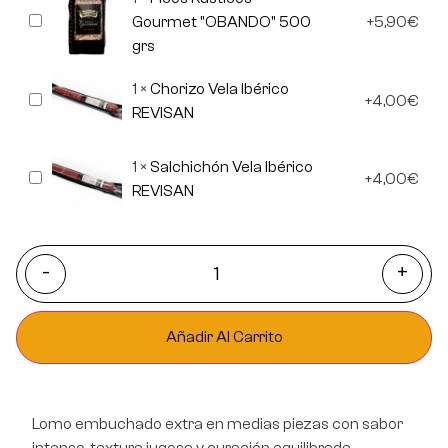
Picos
Gourmet "OBANDO" 500
5,90
€
Rusticos
grs
Gourmet
"OBANDO"
500
1
×
Chorizo Vela Ibérico
Chorizo
grs
4,00
€
Vela
REVISAN
Ibérico
REVISAN
1
×
Salchichón Vela Ibérico
Salchichón
4,00
€
Vela
REVISAN
Ibérico
REVISAN
-
+
Añadir Al Carrito
Lomo embuchado extra en medias piezas con sabor
intenso, textura jugosa y curación equilibrada.