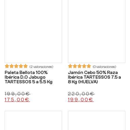
(2 valoraciones)
(0 valoraciones)
Paleta Bellota 100%
Jamón Cebo 50% Raza
Ibérica D.O Jabugo
Ibérica TARTESSOS 7.5 a
TARTESSOS 5 a 5.5 Kg
8 Kg (HUELVA)
199,00
€
220,00
€
175,00
€
199,00
€