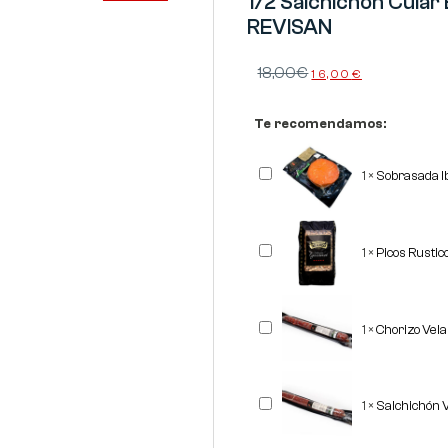
1/2 Salchichón Cular 
REVISAN
18,00
€
16,00
€
Te recomendamos:
Sobrasada
1
×
Sobrasada I
Ibérica
Corte
REVISAN
Picos
1
×
Picos Rusti
Rusticos
Gourmet
"OBANDO"
500
grs
Chorizo
1
×
Chorizo Vel
Vela
Ibérico
REVISAN
Salchichón
1
×
Salchichón 
Vela
Ibérico
REVISAN