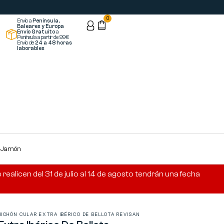
0
Envío a
Península,
Baleares y Europa
Envío Gratuito
a
Península a partir de 99€
Envío de
24 a 48 horas
laborables
s Jamón
ealicen del 31 de julio al 14 de agosto tendrán una fecha
HICHÓN CULAR EXTRA IBÉRICO DE BELLOTA REVISAN