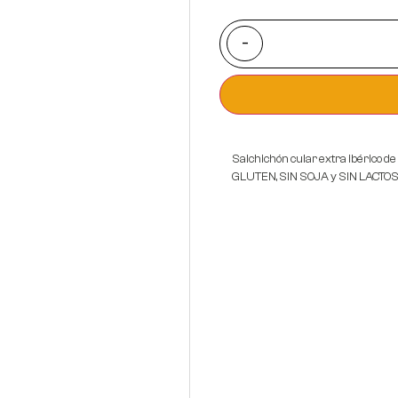
-
Salchichón cular extra ibérico d
GLUTEN, SIN SOJA y SIN LACTOS