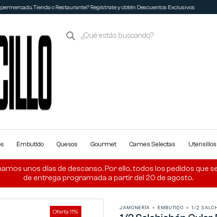
ermercado, Tienda o Restaurante? Regístrate y obtén Descuentos Exclusivos
os
Embutido
Quesos
Gourmet
Carnes Selectas
Utensilio
amos unos días de descanso. Por ello, todos los pedidos que se r
de entrega programada a partir del 20 de agosto.
JAMONERÍA
»
EMBUTIDO
»
1/2 SALC
Oferta 11%