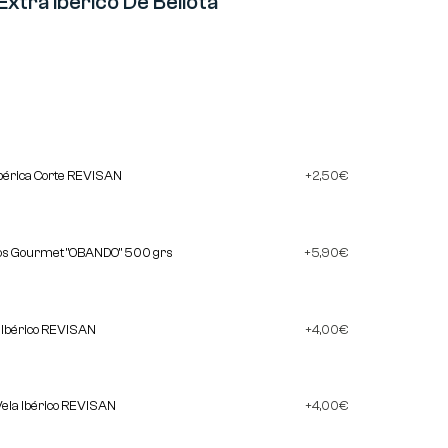
Extra Ibérico De Bellota
bérica Corte REVISAN
2,50
€
cos Gourmet "OBANDO" 500 grs
5,90
€
a Ibérico REVISAN
4,00
€
Vela Ibérico REVISAN
4,00
€