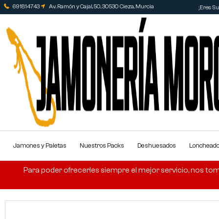
691814743
Av. Ramón y Cajal, 50, 30530 Cieza, Murcia
¿Eres Sup
Jamones y Paletas
Nuestros Packs
Deshuesados
Lonchead
Para poder ofrecerles siempre el mejor servicio, nos tom