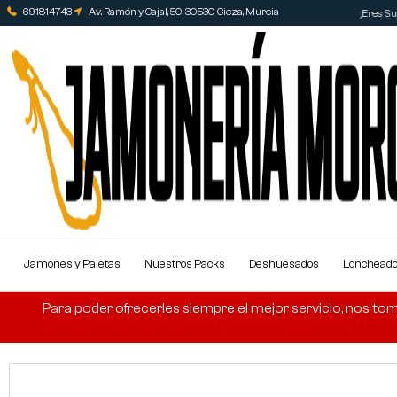
691814743
Av. Ramón y Cajal, 50, 30530 Cieza, Murcia
¿Eres Sup
Jamones y Paletas
Nuestros Packs
Deshuesados
Lonchead
Para poder ofrecerles siempre el mejor servicio, nos tom