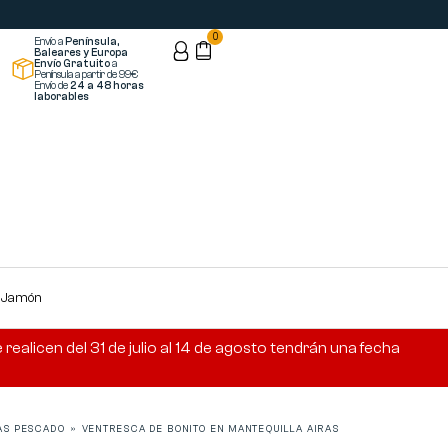
0
Envío a
Península,
Baleares y Europa
Envío Gratuito
a
Península a partir de 99€
Envío de
24 a 48 horas
laborables
s Jamón
ealicen del 31 de julio al 14 de agosto tendrán una fecha
AS PESCADO
»
VENTRESCA DE BONITO EN MANTEQUILLA AIRAS