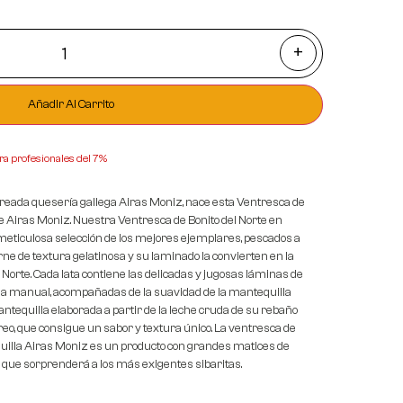
+
Añadir Al Carrito
ra profesionales del 7%
aureada quesería gallega Airas Moniz, nace esta Ventresca de
de Airas Moniz. Nuestra Ventresca de Bonito del Norte en
meticulosa selección de los mejores ejemplares, pescados a
ne de textura gelatinosa y su laminado la convierten en la
l Norte. Cada lata contiene las delicadas y jugosas láminas de
a manual, acompañadas de la suavidad de la mantequilla
tequilla elaborada a partir de la leche cruda de su rebaño
eo, que consigue un sabor y textura único. La ventresca de
uilla Airas Moniz es un producto con grandes matices de
que sorprenderá a los más exigentes sibaritas.