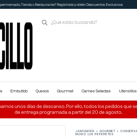
ermercado, Tienda o Restaurante? Regístrate y obtén Descuentos Exclusivos
os
Embutido
Quesos
Gourmet
Carnes Selectas
Utensilio
amos unos días de descanso. Por ello, todos los pedidos que se r
de entrega programada a partir del 20 de agosto.
JAMONERÍA
»
GOURMET
»
CONSERV
MONIZ LOS PEPERETES