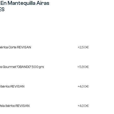
En Mantequilla Airas
ES
bérica Corte REVISAN
2,50
€
cos Gourmet "OBANDO" 500 grs
5,90
€
a Ibérico REVISAN
4,00
€
Vela Ibérico REVISAN
4,00
€