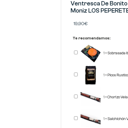
Ventresca De Bonito 
Moniz LOS PEPERET
19,90
€
Te recomendamos:
Sobrasada
1
×
Sobrasada I
Ibérica
Corte
REVISAN
Picos
1
×
Picos Rusti
Rusticos
Gourmet
"OBANDO"
500
grs
Chorizo
1
×
Chorizo Vel
Vela
Ibérico
REVISAN
Salchichón
1
×
Salchichón 
Vela
Ibérico