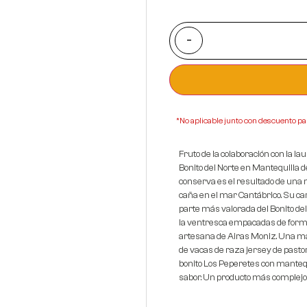
REVISAN
-
*No aplicable junto con descuento pa
Fruto de la colaboración con la l
Bonito del Norte en Mantequilla 
conserva es el resultado de una 
caña en el mar Cantábrico. Su car
parte más valorada del Bonito de
la ventresca empacadas de form
artesana de Airas Moniz. Una man
de vacas de raza jersey de pastor
bonito Los Peperetes con manteq
sabor. Un producto más complejo 