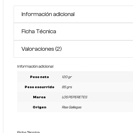
Información adicional
Ficha Técnica
Valoraciones (2)
Información adicional
Peso neto
120 gr
Peso escurrido
85 grs
Marca
LOS PEPERETES
Origen
Rias Gallegas
Ficha Técnica