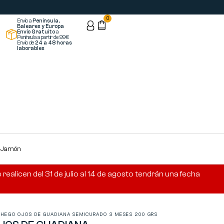
0
Envío a
Península,
Baleares y Europa
Envío Gratuito
a
Península a partir de 99€
Envío de
24 a 48 horas
laborables
s Jamón
ealicen del 31 de julio al 14 de agosto tendrán una fecha
HEGO OJOS DE GUADIANA SEMICURADO 3 MESES 200 GRS