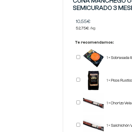
CUÑA MANCHEGO O
SEMICURADO 3 MES
10,55
€
52,75
€
/
kg
Te recomendamos:
Sobrasada
1
×
Sobrasada I
Ibérica
Corte
REVISAN
Picos
1
×
Picos Rusti
Rusticos
Gourmet
"OBANDO"
500
grs
Chorizo
1
×
Chorizo Vel
Vela
Ibérico
REVISAN
Salchichón
1
×
Salchichón 
Vela