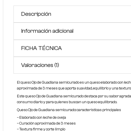
Descripción
Información adicional
FICHA TÉCNICA
Valoraciones (1)
El queso Ojo de Guadiana semicurado es un queso elaborado con lech
aproximada de 3 meses que aporta suavidad, equilibrio y una textura
Este queso Ojo de Guadiana semicurado destaca por su sabor agradable
consumo diario y para quienes buscan un queso equilibrado.
Queso Ojo de Guadiana semicurado: características principales
– Elaborado con leche de oveja
– Curación aproximada de 3 meses
– Textura firme y corte limpio