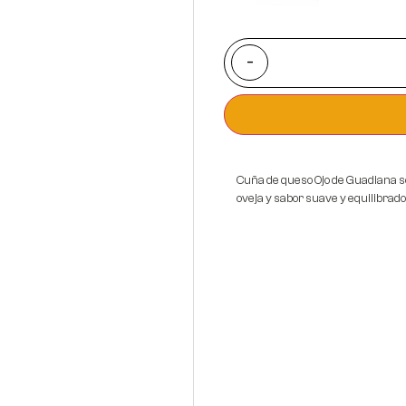
Ibérico
REVISAN
-
Cuña de queso Ojo de Guadiana s
oveja y sabor suave y equilibrado