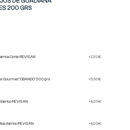
JOS DE GUADIANA
ES 200 GRS
bérica Corte REVISAN
2,50
€
cos Gourmet "OBANDO" 500 grs
5,90
€
a Ibérico REVISAN
4,00
€
Vela Ibérico REVISAN
4,00
€