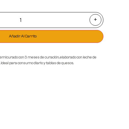
+
Añadir Al Carrito
emicurado con 3 meses de curación, elaborado con leche de
. Ideal para consumo diario y tablas de quesos.