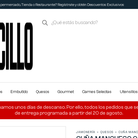
permercado, Tienda o Restaurante? Regístrate y obtén Descuentos Exclusivos
os
Embutido
Quesos
Gourmet
Carnes Selectas
Utensilio
amos unos días de descanso. Por ello, todos los pedidos que se r
de entrega programada a partir del 20 de agosto.
JAMONERÍA
»
QUESOS
»
CUÑA MANC