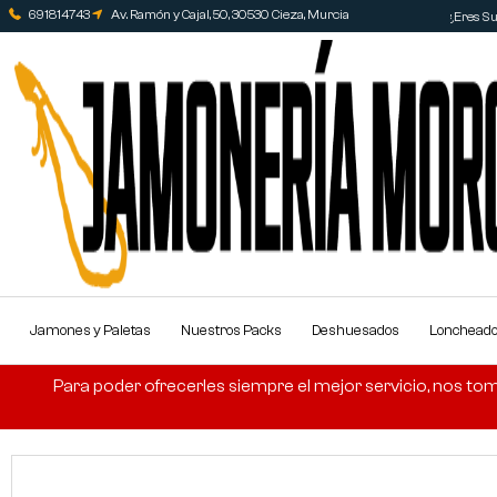
691814743
Av. Ramón y Cajal, 50, 30530 Cieza, Murcia
¿Eres Su
Jamones y Paletas
Nuestros Packs
Deshuesados
Lonchead
Para poder ofrecerles siempre el mejor servicio, nos tom