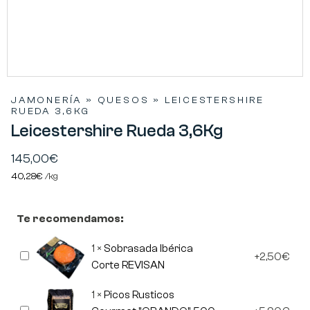
JAMONERÍA
»
QUESOS
»
LEICESTERSHIRE
RUEDA 3,6KG
Leicestershire Rueda 3,6Kg
145,00
€
40,28
€
/
kg
Te recomendamos:
1
×
Sobrasada Ibérica
Sobrasada
2,50
€
Ibérica
Corte REVISAN
Corte
REVISAN
1
×
Picos Rusticos
Picos