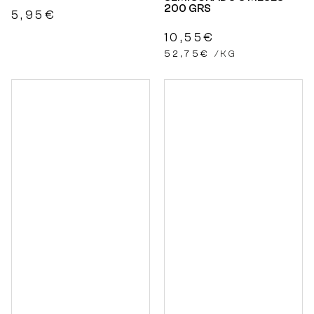
200 GRS
5,95
€
10,55
€
52,75
€
/
KG