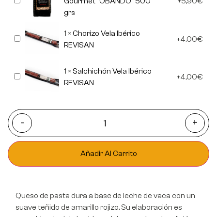
Gourmet "OBANDO" 500
5,90
€
Rusticos
grs
Gourmet
"OBANDO"
500
1
×
Chorizo Vela Ibérico
Chorizo
grs
4,00
€
Vela
REVISAN
Ibérico
REVISAN
1
×
Salchichón Vela Ibérico
Salchichón
4,00
€
Vela
REVISAN
Ibérico
REVISAN
-
+
Añadir Al Carrito
Queso de pasta dura a base de leche de vaca con un
suave teñido de amarillo rojizo. Su elaboración es