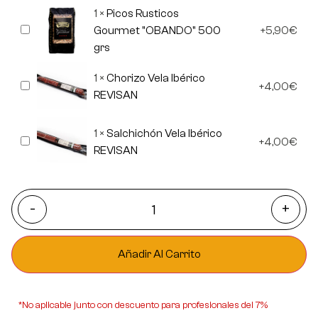
REVISAN
1
×
Picos Rusticos
Picos
Gourmet "OBANDO" 500
5,90
€
Rusticos
grs
Gourmet
"OBANDO"
500
1
×
Chorizo Vela Ibérico
Chorizo
grs
4,00
€
Vela
REVISAN
Ibérico
REVISAN
1
×
Salchichón Vela Ibérico
Salchichón
4,00
€
Vela
REVISAN
Ibérico
REVISAN
-
+
Añadir Al Carrito
*No aplicable junto con descuento para profesionales del 7%