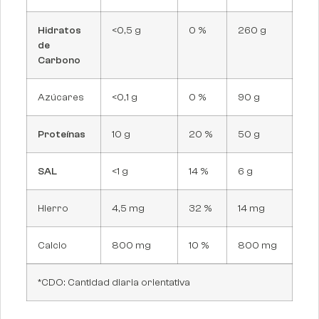
Hidratos
<0,5 g
0 %
260 g
de
Carbono
Azúcares
<0,1 g
0 %
90 g
Proteínas
10 g
20 %
50 g
SAL
<1 g
14 %
6 g
Hierro
4,5 mg
32 %
14 mg
Calcio
800 mg
10 %
800 mg
*CDO: Cantidad diaria orientativa