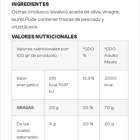
INGREDIENTES
Ostras (molusco-bivalvo), aceite de oliva, vinagre,
laurel. Pude contener trazas de pescado y
crustáceos.
VALORES NUTRICIONALES
Valores nutricionales por
*CDO
*CDO
100 gr de producto
%
Adulto
Medio
Valor
251
12,5%
2000
energético
kcal/1037
kcal
kJ
GRASAS
23 g
33 %
70 g
De las
4 g
20 %
20 g
cuales
saturadas