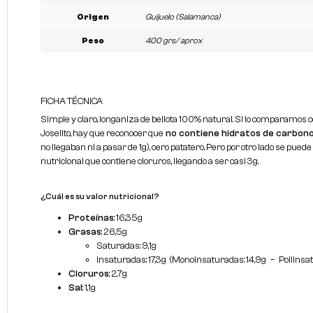
Origen
Guijuelo (Salamanca)
Peso
400 grs/ aprox
FICHA TÉCNICA
Simple y claro, longaniza de bellota 100% natural. Si lo comparamos co
Joselito, hay que reconocer que
no contiene hidratos de carbon
no llegaban ni a pasar de 1g), cero patatero. Pero por otro lado se pue
nutricional que contiene cloruros, llegando a ser casi 3g.
¿Cuál es su valor nutricional?
Proteínas
: 16,35g
Grasas
: 26,5g
Saturadas: 9,1g
Insaturadas: 17,3g (Monoinsaturadas: 14,9g – Poliinsat
Cloruros
: 2,7g
Sal
: 1,1g