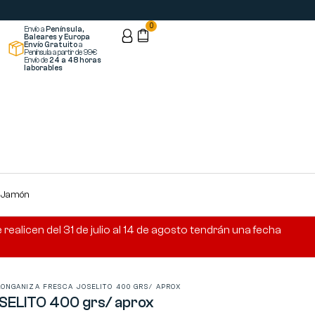
0
Envío a
Península,
Baleares y Europa
Envío Gratuito
a
Península a partir de 99€
Envío de
24 a 48 horas
laborables
s Jamón
ealicen del 31 de julio al 14 de agosto tendrán una fecha
LONGANIZA FRESCA JOSELITO 400 GRS/ APROX
SELITO 400 grs/ aprox