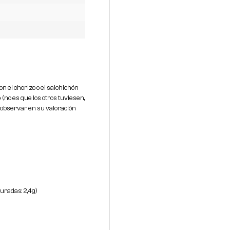
n el chorizo o el salchichón
o
(no es que los otros tuviesen,
de observar en su valoración
uradas: 2,4g)