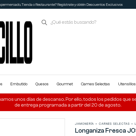
permercado, Tienda o Restaurante? Regístrate y obtén Descuentos Exclusivos
os
Embutido
Quesos
Gourmet
Carnes Selectas
Utensilio
amos unos días de descanso. Por ello, todos los pedidos que se r
de entrega programada a partir del 20 de agosto.
JAMONERÍA
»
CARNES SELECTAS
»
Longaniza Fresca JO