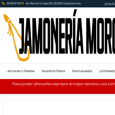
691814743
Av. Ramón y Cajal, 50, 30530 Cieza, Murcia
¿Eres Su
Jamones y Paletas
Nuestros Packs
Deshuesados
Lonchead
Para poder ofrecerles siempre el mejor servicio, nos tom