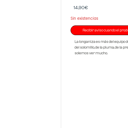
14,90
€
Sin existencias
La longaniza es más del equipo d
del solomillo, de la pluma, de la p
solemos ver mucho.