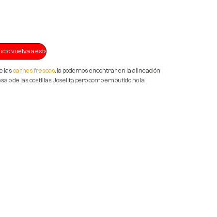
e las
carnes frescas
, la podemos encontrar en la alineación
resa o de las costillas Joselito, pero como embutido no la