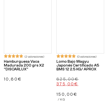
(2 valoraciones)
(0 valoraciones)
Hamburguesa Vaca
Lomo Bajo Wagyu
Madurada 200 grs X2
Japonés Certificado A5
“DISCARLUX”
BMS 12 2.5 KG/ APROX
10,60
€
625,00
€
375,00
€
150,00
€
/
KG