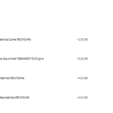
bérica Corte REVISAN
2,50
€
cos Gourmet "OBANDO" 500 grs
5,90
€
a Ibérico REVISAN
4,00
€
Vela Ibérico REVISAN
4,00
€