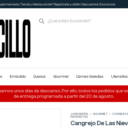
permercado, Tienda o Restaurante? Regístrate y obtén Descuentos Exclusivos
os
Embutido
Quesos
Gourmet
Carnes Selectas
Utensilio
amos unos días de descanso. Por ello, todos los pedidos que se r
de entrega programada a partir del 20 de agosto.
JAMONERÍA
»
GOURMET
»
CONSERV
PEPERETES
Cangrejo De Las Niev