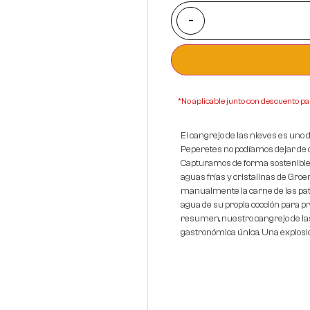
-
*No aplicable junto con descuento pa
El cangrejo de las nieves es uno 
Peperetes no podíamos dejar de of
Capturamos de forma sostenible n
aguas frías y cristalinas de Groe
manualmente la carne de las patas
agua de su propia cocción para pr
resumen, nuestro cangrejo de la
gastronómica única. Una explosió