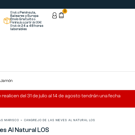
0
Envío a
Península,
Baleares y Europa
Envío Gratuito
a
Península a partir de 99€
Envío de
24 a 48 horas
laborables
s Jamón
ealicen del 31 de julio al 14 de agosto tendrán una fecha
AS MARISCO
»
CANGREJO DE LAS NIEVES AL NATURAL LOS
es Al Natural LOS