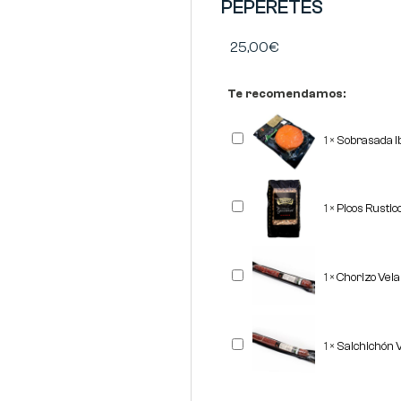
PEPERETES
25,00
€
Te recomendamos:
Sobrasada
1
×
Sobrasada I
Ibérica
Corte
REVISAN
Picos
1
×
Picos Rusti
Rusticos
Gourmet
"OBANDO"
500
grs
Chorizo
1
×
Chorizo Vel
Vela
Ibérico
REVISAN
Salchichón
1
×
Salchichón 
Vela
Ibérico
REVISAN