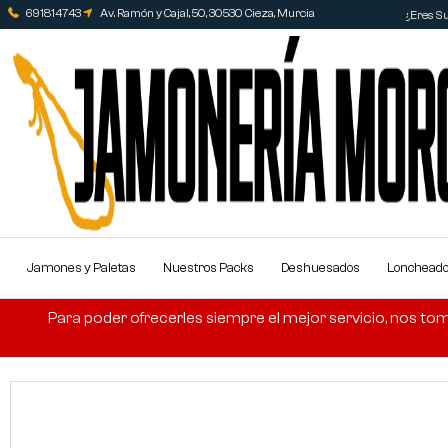
691814743
Av. Ramón y Cajal, 50, 30530 Cieza, Murcia
¿Eres Su
Jamones y Paletas
Nuestros Packs
Deshuesados
Lonchead
Para poder ofrecerles siempre el mejor servicio, nos tom