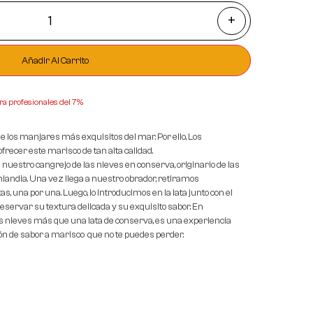
+
Añadir Al Carrito
ra profesionales del 7%
de los manjares más exquisitos del mar. Por ello, Los
recer este marisco de tan alta calidad.
uestro cangrejo de las nieves en conserva, originario de las
nlandia. Una vez llega a nuestro obrador, retiramos
, una por una. Luego, lo introducimos en la lata junto con el
eservar su textura delicada y su exquisito sabor. En
s nieves más que una lata de conserva, es una experiencia
n de sabor a marisco que no te puedes perder.