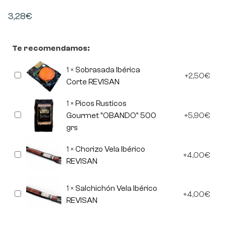
3,28
€
Te recomendamos:
1
×
Sobrasada Ibérica
Sobrasada
2,50
€
Ibérica
Corte REVISAN
Corte
REVISAN
1
×
Picos Rusticos
Picos
Gourmet "OBANDO" 500
5,90
€
Rusticos
grs
Gourmet
"OBANDO"
500
1
×
Chorizo Vela Ibérico
Chorizo
grs
4,00
€
Vela
REVISAN
Ibérico
REVISAN
1
×
Salchichón Vela Ibérico
Salchichón
4,00
€
Vela
REVISAN
Ibérico
REVISAN