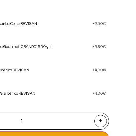
bérica Corte REVISAN
2,50
€
cos Gourmet "OBANDO" 500 grs
5,90
€
a Ibérico REVISAN
4,00
€
Vela Ibérico REVISAN
4,00
€
+