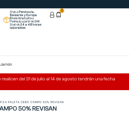
0
Envío a
Península,
Baleares y Europa
Envío Gratuito
a
Península a partir de 99€
Envío de
24 a 48 horas
laborables
s Jamón
ealicen del 31 de julio al 14 de agosto tendrán una fecha
»
PZA PALETA CEBO CAMPO 50% REVISAN
CAMPO 50% REVISAN