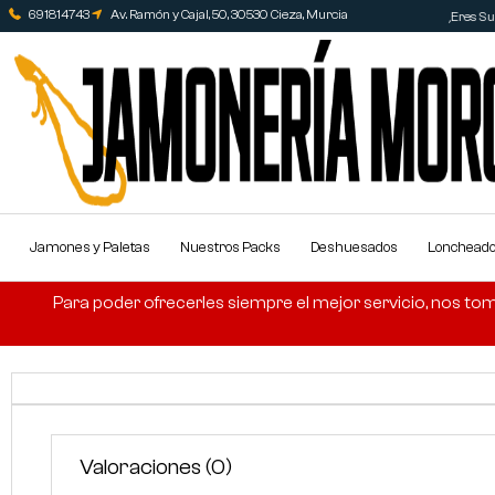
691814743
Av. Ramón y Cajal, 50, 30530 Cieza, Murcia
¿Eres Sup
Jamones y Paletas
Nuestros Packs
Deshuesados
Lonchead
Para poder ofrecerles siempre el mejor servicio, nos tom
Valoraciones (0)