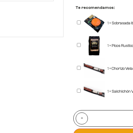
Te recomendamos:
Sobrasada
1
×
Sobrasada I
Ibérica
Corte
REVISAN
Picos
1
×
Picos Rusti
Rusticos
Gourmet
"OBANDO"
500
grs
Chorizo
1
×
Chorizo Vel
Vela
Ibérico
REVISAN
Salchichón
1
×
Salchichón 
Vela
Ibérico
REVISAN
-