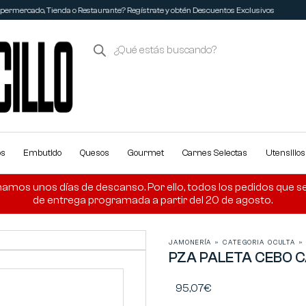
ermercado, Tienda o Restaurante? Regístrate y obtén Descuentos Exclusivos
os
Embutido
Quesos
Gourmet
Carnes Selectas
Utensilio
amos unos días de descanso. Por ello, todos los pedidos que se r
de entrega programada a partir del 20 de agosto.
JAMONERÍA
»
CATEGORIA OCULTA
PZA PALETA CEBO 
95,07
€