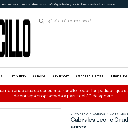
permercado, Tienda o Restaurante? Regístrate y obtén Descuentos Exclusivos
os
Embutido
Quesos
Gourmet
Carnes Selectas
Utensilio
amos unos días de descanso. Por ello, todos los pedidos que se r
de entrega programada a partir del 20 de agosto.
JAMONERÍA
»
QUESOS
»
CABRALES L
Cabrales Leche Crud
aprox