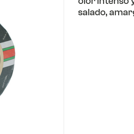
olor intenso 
salado, amarg