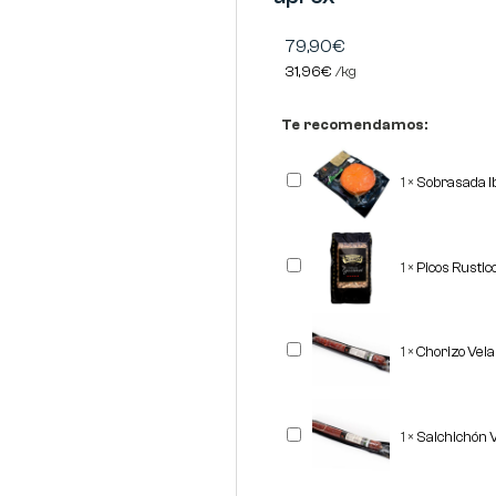
79,90
€
31,96
€
/
kg
Te recomendamos:
Sobrasada
1
×
Sobrasada I
Ibérica
Corte
REVISAN
Picos
1
×
Picos Rusti
Rusticos
Gourmet
"OBANDO"
500
grs
Chorizo
1
×
Chorizo Vel
Vela
Ibérico
REVISAN
Salchichón
1
×
Salchichón 
Vela
Ibérico
REVISAN