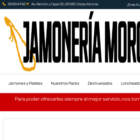
691814743
Av. Ramón y Cajal, 50, 30530 Cieza, Murcia
¿Eres Su
Jamones y Paletas
Nuestros Packs
Deshuesados
Lonchead
Para poder ofrecerles siempre el mejor servicio, nos tom