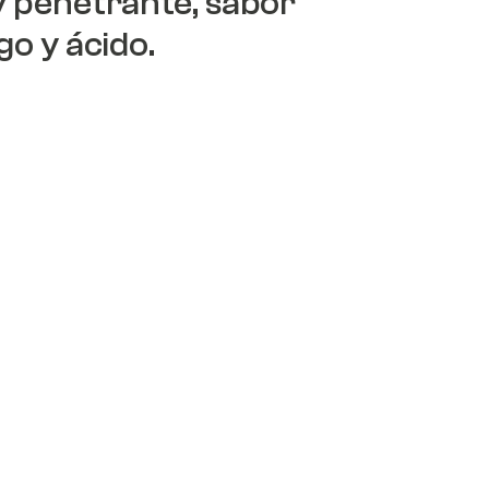
y penetrante, sabor
o y ácido.