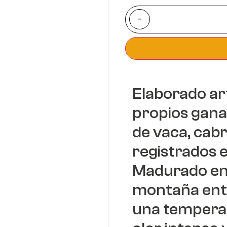
-
Elaborado ar
propios gana
de vaca, cab
registrados e
Madurado en 
montaña entr
una temperatu