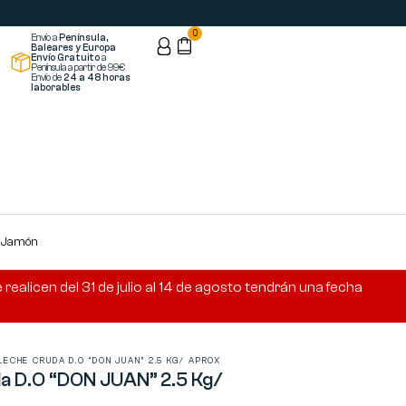
0
Envío a
Península,
Baleares y Europa
Envío Gratuito
a
Península a partir de 99€
Envío de
24 a 48 horas
laborables
s Jamón
ealicen del 31 de julio al 14 de agosto tendrán una fecha
ECHE CRUDA D.O “DON JUAN” 2.5 KG/ APROX
a D.O “DON JUAN” 2.5 Kg/