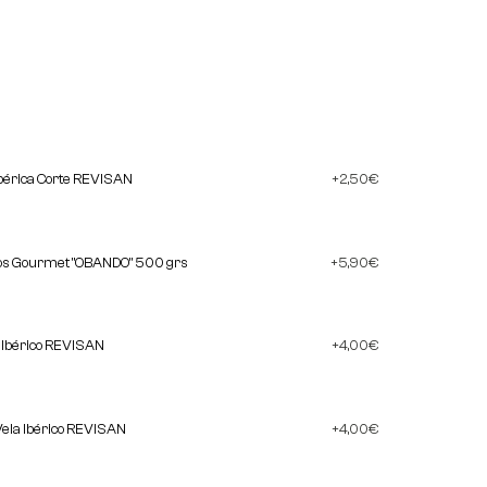
bérica Corte REVISAN
2,50
€
cos Gourmet "OBANDO" 500 grs
5,90
€
a Ibérico REVISAN
4,00
€
Vela Ibérico REVISAN
4,00
€