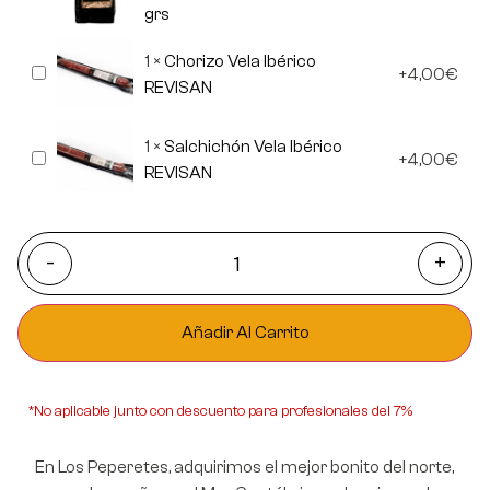
Rusticos
grs
Gourmet
"OBANDO"
500
1
×
Chorizo Vela Ibérico
Chorizo
grs
4,00
€
Vela
REVISAN
Ibérico
REVISAN
1
×
Salchichón Vela Ibérico
Salchichón
4,00
€
Vela
REVISAN
Ibérico
REVISAN
-
+
Añadir Al Carrito
*No aplicable junto con descuento para profesionales del 7%
En Los Peperetes, adquirimos el mejor bonito del norte,