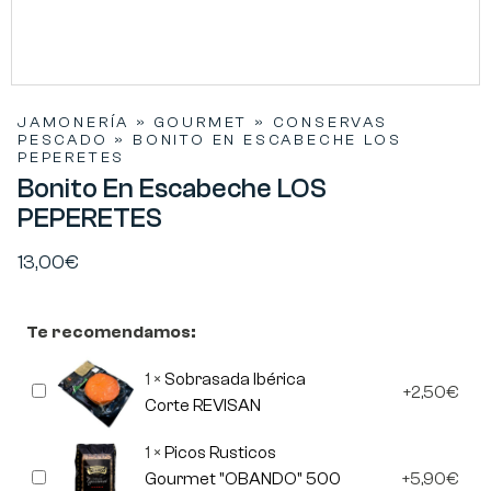
JAMONERÍA
»
GOURMET
»
CONSERVAS
PESCADO
»
BONITO EN ESCABECHE LOS
PEPERETES
Bonito En Escabeche LOS
PEPERETES
13,00
€
Te recomendamos:
1
×
Sobrasada Ibérica
Sobrasada
2,50
€
Ibérica
Corte REVISAN
Corte
REVISAN
1
×
Picos Rusticos
Picos
Gourmet "OBANDO" 500
5,90
€