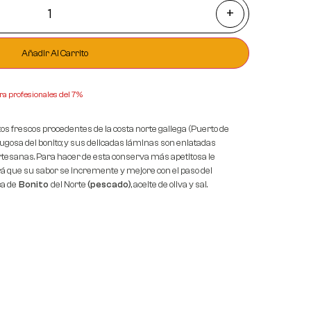
+
Añadir Al Carrito
ra profesionales del 7%
os frescos procedentes de la costa norte gallega (Puerto de
 jugosa del bonito; y sus delicadas láminas son enlatadas
esanas. Para hacer de esta conserva más apetitosa le
rá que su sabor se incremente y mejore con el paso del
a de
Bonito
del Norte
(pescado)
, aceite de oliva y sal.