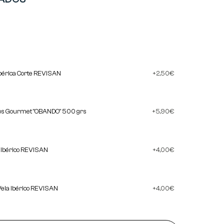
bérica Corte REVISAN
2,50
€
cos Gourmet "OBANDO" 500 grs
5,90
€
a Ibérico REVISAN
4,00
€
Vela Ibérico REVISAN
4,00
€