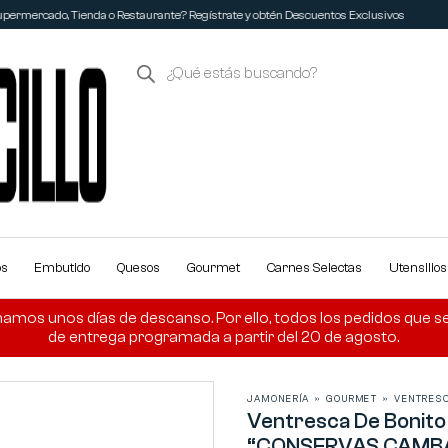
permercado, Tienda o Restaurante? Regístrate y obtén Descuentos Exclusivos
os
Embutido
Quesos
Gourmet
Carnes Selectas
Utensilio
amos unos días de descanso. Por ello, todos los pedidos que se r
de entrega programada a partir del 20 de agosto.
JAMONERÍA
»
GOURMET
»
VENTRESC
Ventresca De Bonito
“CONSERVAS CAMB