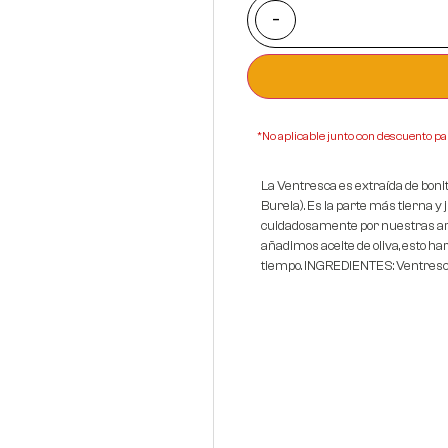
-
*No aplicable junto con descuento pa
La Ventresca es extraída de bonit
Burela). Es la parte más tierna y
cuidadosamente por nuestras art
añadimos aceite de oliva, esto ha
tiempo. INGREDIENTES: Ventresc