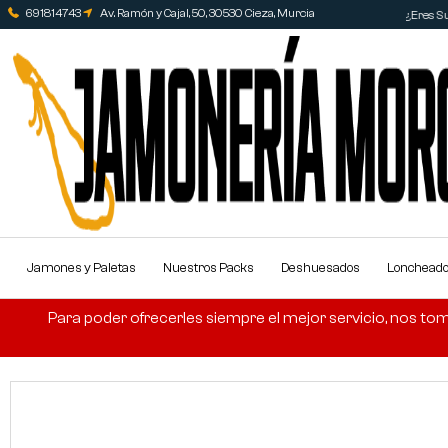
691814743
Av. Ramón y Cajal, 50, 30530 Cieza, Murcia
¿Eres Su
Jamones y Paletas
Nuestros Packs
Deshuesados
Lonchead
Para poder ofrecerles siempre el mejor servicio, nos tom