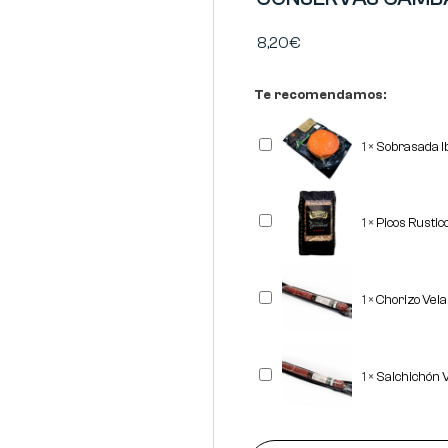
8,20
€
Te recomendamos:
Sobrasada
1
×
Sobrasada I
Ibérica
Corte
REVISAN
Picos
1
×
Picos Rusti
Rusticos
Gourmet
"OBANDO"
500
grs
Chorizo
1
×
Chorizo Vel
Vela
Ibérico
REVISAN
Salchichón
1
×
Salchichón 
Vela
Ibérico
REVISAN