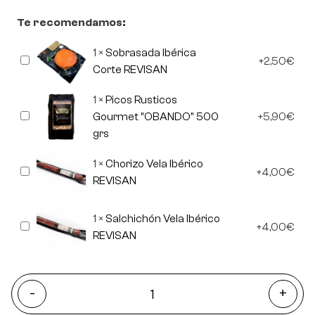
Te recomendamos:
1
×
Sobrasada Ibérica
Sobrasada
2,50
€
Ibérica
Corte REVISAN
Corte
REVISAN
1
×
Picos Rusticos
Picos
Gourmet "OBANDO" 500
5,90
€
Rusticos
grs
Gourmet
"OBANDO"
500
1
×
Chorizo Vela Ibérico
Chorizo
grs
4,00
€
Vela
REVISAN
Ibérico
REVISAN
1
×
Salchichón Vela Ibérico
Salchichón
4,00
€
Vela
REVISAN
Ibérico
REVISAN
-
+