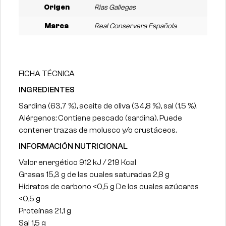
Origen
Rias Gallegas
Marca
Real Conservera Española
FICHA TÉCNICA
INGREDIENTES
Sardina (63,7 %), aceite de oliva (34,8 %), sal (1,5 %).
Alérgenos: Contiene pescado (sardina). Puede
contener trazas de molusco y/o crustáceos.
INFORMACIÓN NUTRICIONAL
Valor energético 912 kJ / 219 Kcal
Grasas 15,3 g de las cuales saturadas 2,8 g
Hidratos de carbono <0,5 g De los cuales azúcares
<0,5 g
Proteínas 21,1 g
Sal 1,5 g