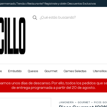
ermercado, Tienda o Restaurante? Regístrate y obtén Descuentos Exclusivos
os
Embutido
Quesos
Gourmet
Carnes Selectas
Utensilio
amos unos días de descanso. Por ello, todos los pedidos que se r
de entrega programada a partir del 20 de agosto.
JAMONERÍA
»
GOURMET
»
PICOS GO