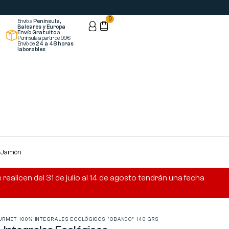
0
Envío a
Península,
Baleares y Europa
Envío Gratuito
a
Península a partir de 99€
Envío de
24 a 48 horas
laborables
s Jamón
ealicen del 31 de julio al 14 de agosto tendrán una fecha
URMET 100% INTEGRALES ECOLÓGICOS “OBANDO” 140 GRS