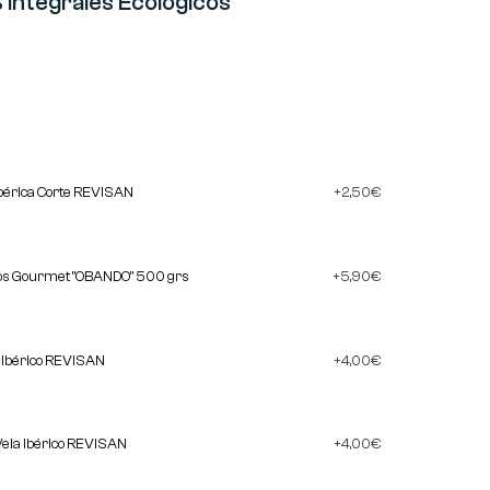
Integrales Ecológicos
bérica Corte REVISAN
2,50
€
cos Gourmet "OBANDO" 500 grs
5,90
€
a Ibérico REVISAN
4,00
€
Vela Ibérico REVISAN
4,00
€