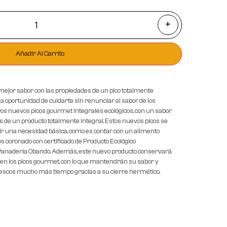
+
Añadir Al Carrito
mejor sabor con las propiedades de un pico totalmente
 la oportunidad de cuidarte sin renunciar al sabor de los
s nuevos picos gourmet integrales ecológicos, con un sabor
s de un producto totalmente integral. Estos nuevos picos se
ir una necesidad básica, como es contar con un alimento
coronado con certificado de Producto Ecológico
 Panadería Obando. Además, este nuevo producto conservará
a en los picos gourmet, con lo que mantendrán su sabor y
rescos mucho más tiempo gracias a su cierre hermético.