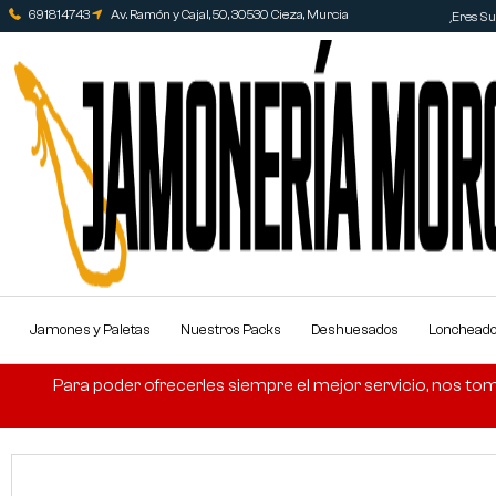
691814743
Av. Ramón y Cajal, 50, 30530 Cieza, Murcia
¿Eres Sup
Jamones y Paletas
Nuestros Packs
Deshuesados
Lonchead
Para poder ofrecerles siempre el mejor servicio, nos tom