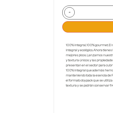
-
100% integral, 100% gourmet. El 
integral y ecológico. Ahora tienes
mejores picos. Lanzamos nuestro
y textura únicos y las propiedade
presentan en el sector para cubr
100% integral que además hemos 
manteniendo toda la esencia de
el formato doypack que se utiliz
textura y se podrán conservar f