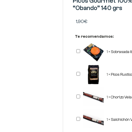
Picos Gourmet 100% 
“Obando” 140 grs
1,90
€
Te recomendamos:
Sobrasada
1
×
Sobrasada I
Ibérica
Corte
REVISAN
Picos
1
×
Picos Rusti
Rusticos
Gourmet
"OBANDO"
500
grs
Chorizo
1
×
Chorizo Vel
Vela
Ibérico
REVISAN
Salchichón
1
×
Salchichón 
Vela
Ibérico
REVISAN