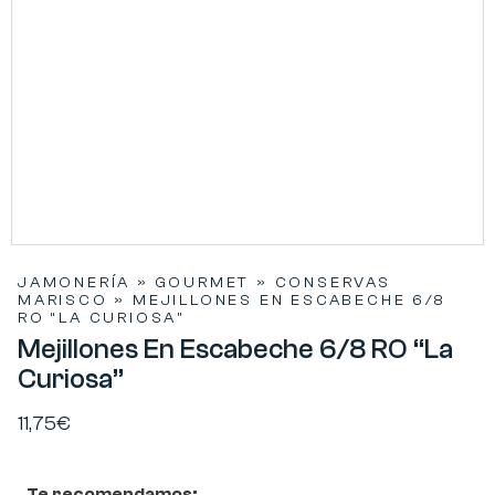
JAMONERÍA
»
GOURMET
»
CONSERVAS
MARISCO
»
MEJILLONES EN ESCABECHE 6/8
RO “LA CURIOSA”
Mejillones En Escabeche 6/8 RO “La
Curiosa”
11,75
€
Te recomendamos: