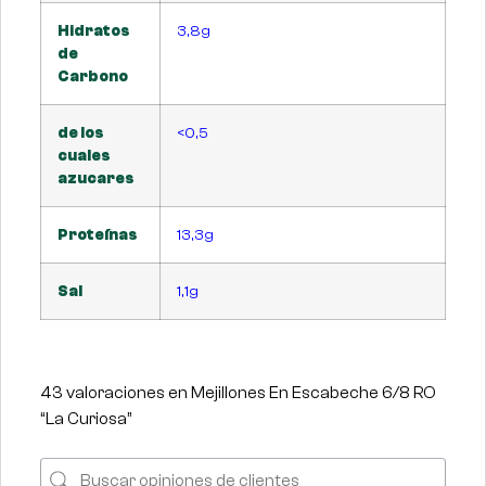
Hidratos
3,8g
de
Carbono
de los
<0,5
cuales
azucares
Proteínas
13,3g
Sal
1,1g
43 valoraciones en
Mejillones En Escabeche 6/8 RO
“La Curiosa”