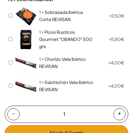
1
×
Sobrasada Ibérica
Sobrasada
2,50
€
Ibérica
Corte REVISAN
Corte
REVISAN
1
×
Picos Rusticos
Picos
Gourmet "OBANDO" 500
5,90
€
Rusticos
grs
Gourmet
"OBANDO"
500
1
×
Chorizo Vela Ibérico
Chorizo
grs
4,00
€
Vela
REVISAN
Ibérico
REVISAN
1
×
Salchichón Vela Ibérico
Salchichón
4,00
€
Vela
REVISAN
Ibérico
REVISAN
-
+
Añadir Al Carrito