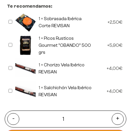
Te recomendamos:
1
×
Sobrasada Ibérica
Sobrasada
2,50
€
Ibérica
Corte REVISAN
Corte
REVISAN
1
×
Picos Rusticos
Picos
Gourmet "OBANDO" 500
5,90
€
Rusticos
grs
Gourmet
"OBANDO"
500
1
×
Chorizo Vela Ibérico
Chorizo
grs
4,00
€
Vela
REVISAN
Ibérico
REVISAN
1
×
Salchichón Vela Ibérico
Salchichón
4,00
€
Vela
REVISAN
Ibérico
REVISAN
-
+