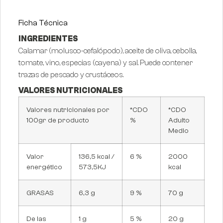
Ficha Técnica
INGREDIENTES
Calamar (molusco-cefalópodo), aceite de oliva, cebolla,
tomate, vino, especias (cayena) y sal. Puede contener
trazas de pescado y crustáceos.
VALORES NUTRICIONALES
Valores nutricionales por
*CDO
*CDO
100gr de producto
%
Adulto
Medio
Valor
136,5 kcal /
6 %
2000
energético
573,5KJ
kcal
GRASAS
6,3 g
9 %
70 g
De las
1 g
5 %
20 g