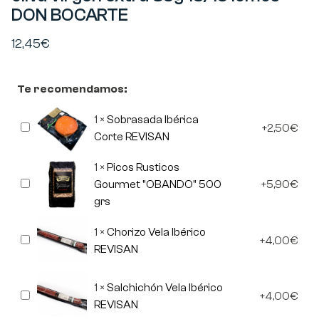
DON BOCARTE
12,45
€
Te recomendamos:
1
×
Sobrasada Ibérica
Sobrasada
2,50
€
Ibérica
Corte REVISAN
Corte
REVISAN
1
×
Picos Rusticos
Picos
Gourmet "OBANDO" 500
5,90
€
Rusticos
grs
Gourmet
"OBANDO"
500
1
×
Chorizo Vela Ibérico
Chorizo
grs
4,00
€
Vela
REVISAN
Ibérico
REVISAN
1
×
Salchichón Vela Ibérico
Salchichón
4,00
€
Vela
REVISAN
Ibérico