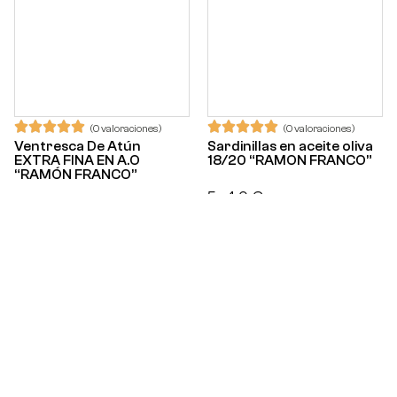
(0 valoraciones)
(0 valoraciones)
Ventresca De Atún
Sardinillas en aceite oliva
EXTRA FINA EN A.O
18/20 “RAMON FRANCO”
“RAMÓN FRANCO”
5,40
€
5,55
€